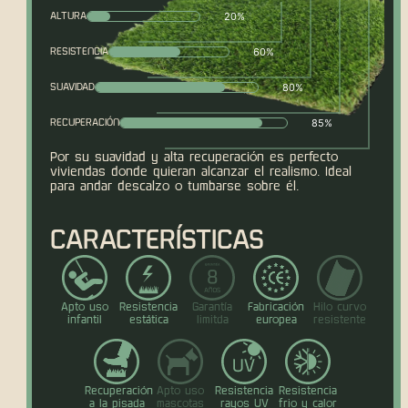
20%
ALTURA
60%
RESISTENCIA
80%
SUAVIDAD
85%
RECUPERACIÓN
Por su suavidad y alta recuperación es perfecto
viviendas donde quieran alcanzar el realismo. Ideal
para andar descalzo o tumbarse sobre él.
CARACTERÍSTICAS
Apto uso
Resistencia
Garantía
Fabricación
Hilo curvo
infantil
estática
limitda
europea
resistente
Recuperación
Apto uso
Resistencia
Resistencia
a la pisada
mascotas
rayos UV
frio y calor