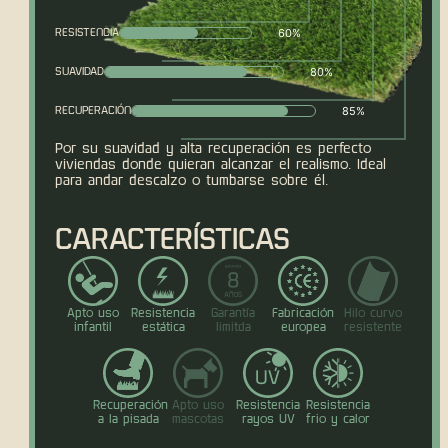
60%
RESISTENCIA
80%
SUAVIDAD
85%
RECUPERACIÓN
Por su suavidad y alta recuperación es perfecto
viviendas donde quieran alcanzar el realismo. Ideal
para andar descalzo o tumbarse sobre él.
CARACTERÍSTICAS
Apto uso
Resistencia
Garantía
Fabricación
Hilo curvo
infantil
estática
limitda
europea
resistente
Recuperación
Apto uso
Resistencia
Resistencia
a la pisada
mascotas
rayos UV
frio y calor