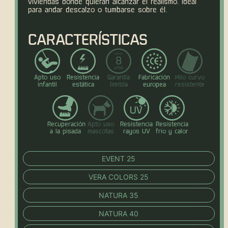
viviendas donde quieran alcanzar el realismo. Ideal
para andar descalzo o tumbarse sobre él.
CARACTERÍSTICAS
Apto uso
Resistencia
Garantía
Fabricación
Hilo curvo
infantil
estática
limitda
europea
resistente
Recuperación
Apto uso
Resistencia
Resistencia
a la pisada
mascotas
rayos UV
frio y calor
EVENT 25
VERA COLORS 25
NATURA 35
NATURA 40